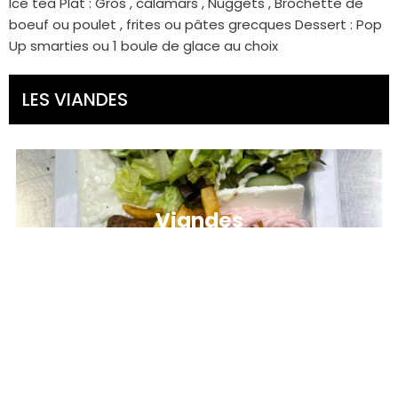
Ice tea Plat : Gros , calamars , Nuggets , Brochette de
boeuf ou poulet , frites ou pâtes grecques Dessert : Pop
Up smarties ou 1 boule de glace au choix
LES VIANDES
Viandes
Viandes frites ou viande pâtes
10,00€
grecques