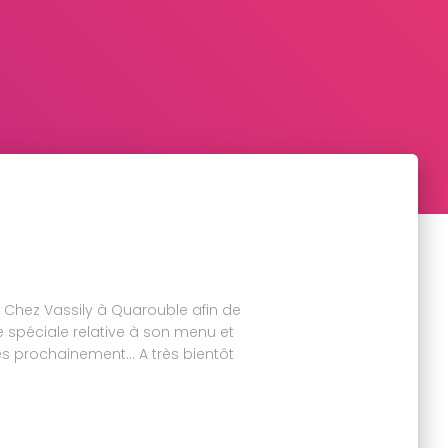
de Chez Vassily à Quarouble afin de
 spéciale relative à son menu et
rès prochainement… A très bientôt