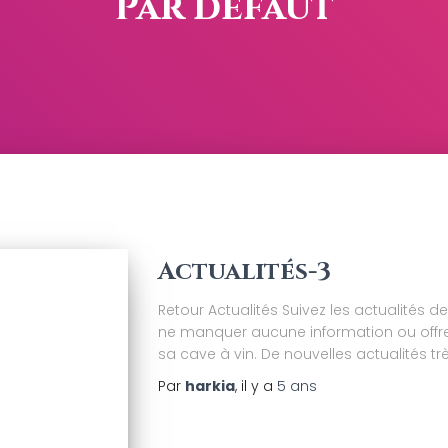
Par défaut
Actualités-3
Retour Actualités Suivez les actualités 
ne manquer aucune information ou offre
sa cave à vin. De nouvelles actualités t
Par
harkia
, il y a
5 ans